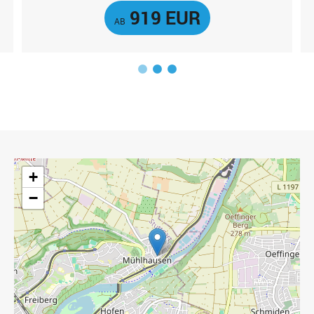
919 EUR
AB
1
2
3
+
−