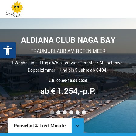
ALDIANA CLUB NAGA BAY
Werkzeugleiste öffnen
TRAUMURLAUB AM ROTEN MEER
1 Woche • inkl. Flug ab/bis Leipzig • Transfer • All inclusive •
Doppelzimmer • Kind bis 5 Jahre ab € 404,-
z.B. 09.09-16.09.2026
ab € 1.254,-p.P.
1
2
3
4
5
6
Pauschal & Last Minute