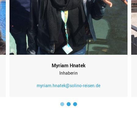
Myriam Hnatek
Inhaberin
myriam.hnatek@solino-reisen.de
1
2
3